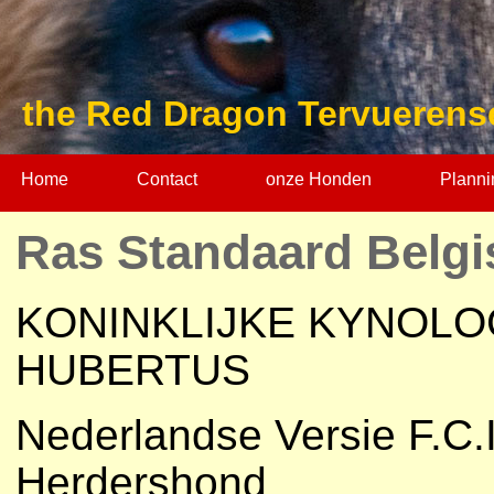
the Red Dragon Tervuerens
Home
Contact
onze Honden
Planni
Ras Standaard Belg
KONINKLIJKE KYNOLOG
HUBERTUS
Nederlandse Versie F.C.
Herdershond