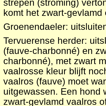
strepen (stroming) verto
komt het zwart-gevlamd o
Groenendaeler: uitsluite
Tervuerense herder: uits
(fauve-charbonné) en zwa
charbonné), met zwart 
vaalrosse kleur blijft n
vaalros (fauve) moet war
uitgewassen. Een hond w
zwart-gevlamd vaalros of