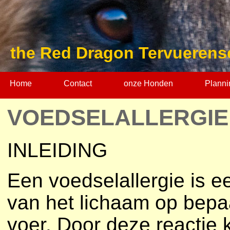
the Red Dragon Tervuerens
Home
Contact
onze Honden
Planni
VOEDSELALLERGIE
INLEIDING
Een voedselallergie is e
van het lichaam op bepa
voer. Door deze reactie