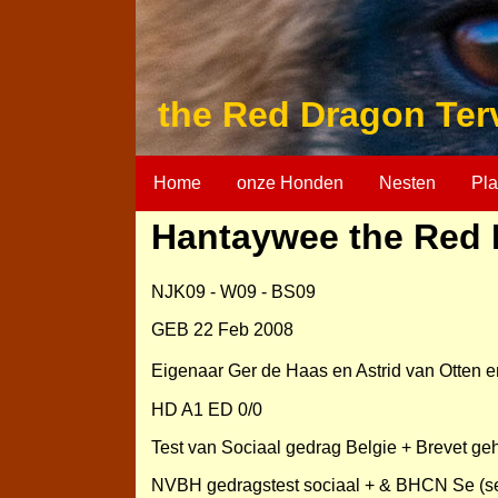
the Red Dragon Ter
Home
onze Honden
Nesten
Pla
Hantaywee the Red
NJK09 - W09 - BS09
GEB 22 Feb 2008
Eigenaar Ger de Haas en Astrid van Otten 
HD A1 ED 0/0
Test van Sociaal gedrag Belgie + Brevet g
NVBH gedragstest sociaal + & BHCN Se (sel