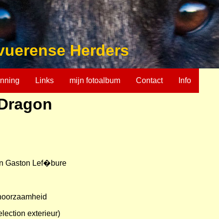
vuerense Herders
nning
Links
mijn fotoalbum
Contact
Info
 Dragon
en Gaston Lef�bure
ehoorzaamheid
ection exterieur)