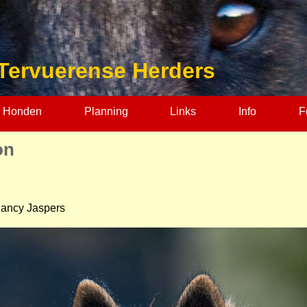
Tervuerense Herders
 Honden
Planning
Links
Info
F
on
Nancy Jaspers