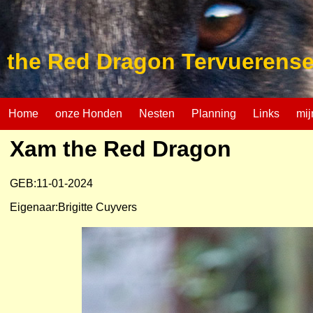
the Red Dragon Tervuerense
Home
onze Honden
Nesten
Planning
Links
mij
Xam the Red Dragon
GEB:11-01-2024
Eigenaar:Brigitte Cuyvers